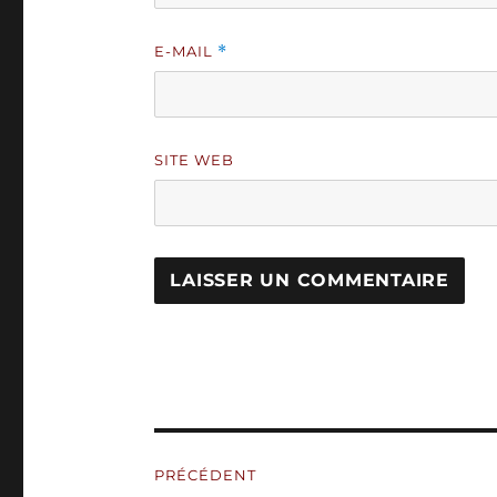
E-MAIL
*
SITE WEB
A
L
T
E
R
N
Navigation
A
PRÉCÉDENT
T