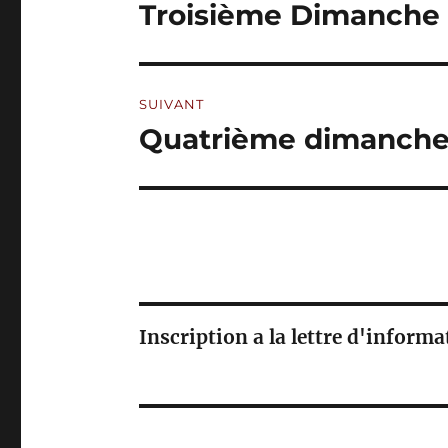
de
I
Troisième Dimanche 
Publication
V
précédente :
l’article
E
:
SUIVANT
Quatrième dimanche 
Publication
suivante :
Inscription a la lettre d'inform