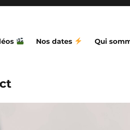
déos
Nos dates
Qui somm
ct