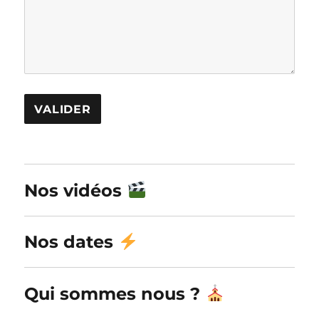
A
l
Nos vidéos
t
e
r
Nos dates
n
a
Qui sommes nous ?
t
i