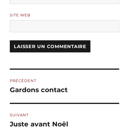
SITE WEB
A
L
T
Navigation
E
R
PRÉCÉDENT
de
N
Gardons contact
Publication
A
précédente :
l’article
T
I
V
SUIVANT
E
:
Juste avant Noël
Publication