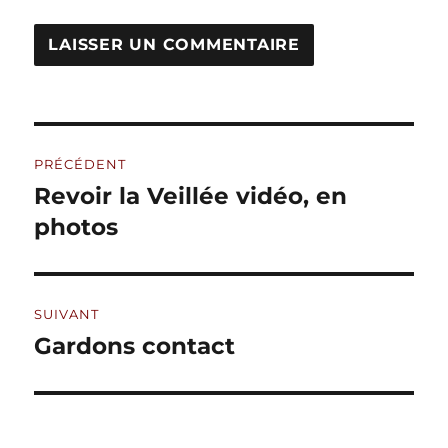
A
L
T
Navigation
E
R
PRÉCÉDENT
de
N
Revoir la Veillée vidéo, en
Publication
A
précédente :
photos
l’article
T
I
V
E
:
SUIVANT
Gardons contact
Publication
suivante :