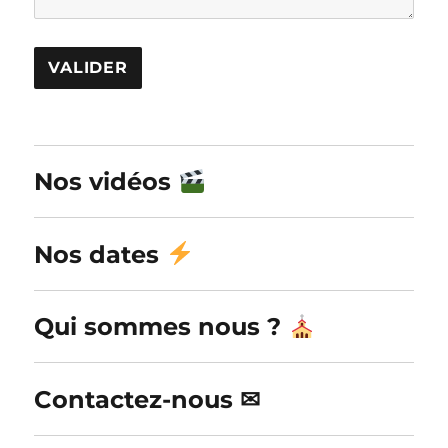
A
l
Nos vidéos
t
e
r
Nos dates
n
a
Qui sommes nous ?
t
i
v
Contactez-nous ✉
e
: