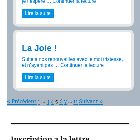
je l’espère …
Continuer la lecture
de « La Joie de l’Av
Lire la suite
La Joie !
Suite à nos retrouvailles avec le mot tristesse,
et n’ayant pas …
Continuer la lecture
de « La Joie ! »
Lire la suite
« Précédent
1
…
3
4
5
6
7
…
11
Suivant »
Inscription a la lettre