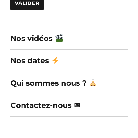
A
l
Nos vidéos
t
e
r
Nos dates
n
a
Qui sommes nous ?
t
i
v
Contactez-nous ✉
e
: