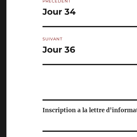
PRÉCÉDENT
T
de
I
Jour 34
Publication
V
précédente :
l’article
E
:
SUIVANT
Jour 36
Publication
suivante :
Inscription a la lettre d'inform