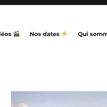
déos
Nos dates
Qui somm