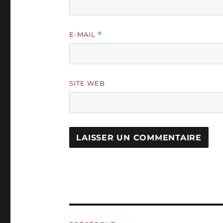
E-MAIL
*
SITE WEB
A
L
T
E
R
N
Navigation
A