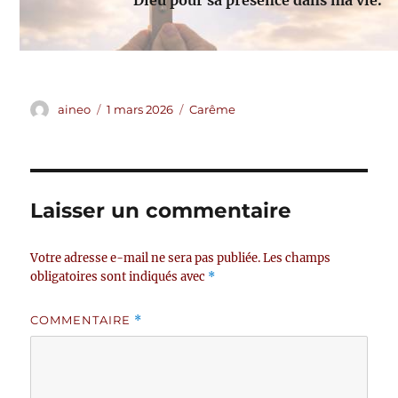
Dieu pour sa présence dans ma vie.
Auteur
Publié
Catégories
aineo
1 mars 2026
Carême
le
Laisser un commentaire
Votre adresse e-mail ne sera pas publiée.
Les champs
obligatoires sont indiqués avec
*
COMMENTAIRE
*