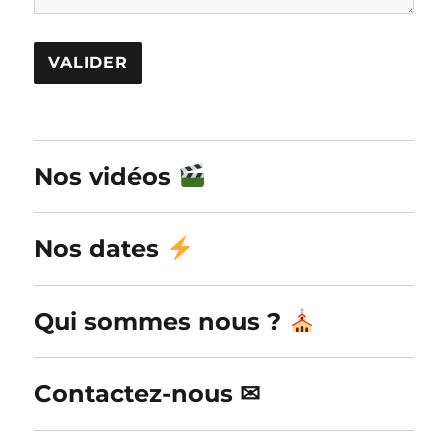
A
l
Nos vidéos
t
e
r
Nos dates
n
a
Qui sommes nous ?
t
i
v
Contactez-nous ✉
e
: