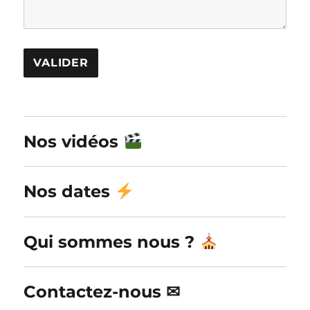
A
l
Nos vidéos
t
e
r
Nos dates
n
a
Qui sommes nous ?
t
i
v
Contactez-nous ✉
e