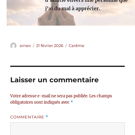
d’amitié envers une personne que
j’ai du mal à apprécier.
Auteur
Publié
Catégories
aineo
21 février 2026
Carême
le
Laisser un commentaire
Votre adresse e-mail ne sera pas publiée.
Les champs
obligatoires sont indiqués avec
*
COMMENTAIRE
*