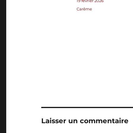
Publié
19 février 2026
le
Catégories
Carême
Laisser un commentaire