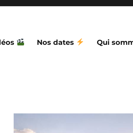
déos
Nos dates
Qui somm