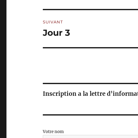
précédente :
l’article
E
:
SUIVANT
Jour 3
Publication
suivante :
Inscription a la lettre d'inform
Votre nom