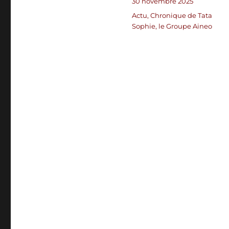
Publié
30 novembre 2025
le
Catégories
Actu
,
Chronique de Tata
Sophie
,
le Groupe Aineo