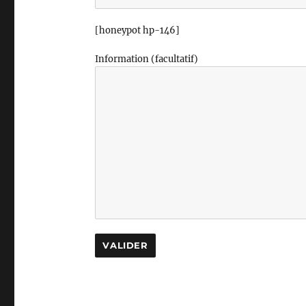
[honeypot hp-146]
Information (facultatif)
A
l