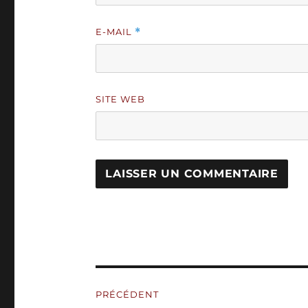
E-MAIL
*
SITE WEB
A
L
T
E
R
N
Navigation
A
PRÉCÉDENT
T