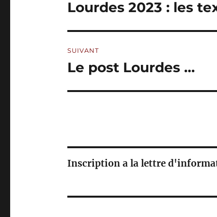
de
I
Lourdes 2023 : les te
Publication
V
précédente :
l’article
E
:
SUIVANT
Le post Lourdes …
Publication
suivante :
Inscription a la lettre d'inform