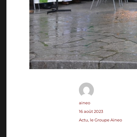
Auteur
aineo
Publié
16 août 2023
le
Catégories
Actu
,
le Groupe Aineo