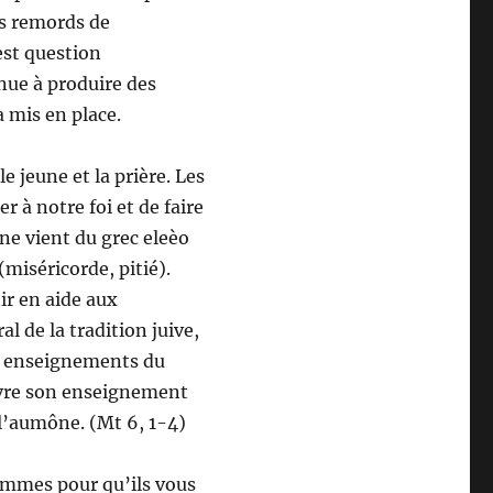
es remords de
est question
inue à produire des
a mis en place.
e jeune et la prière. Les
r à notre foi et de faire
ne vient du grec eleèo
(miséricorde, pitié).
ir en aide aux
l de la tradition juive,
es enseignements du
ivre son enseignement
 l’aumône. (Mt 6, 1-4)
ommes pour qu’ils vous