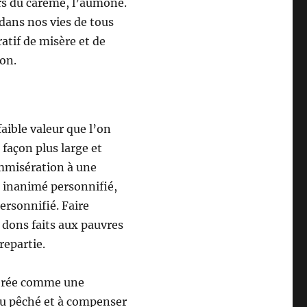
ers du carême, l’aumône.
dans nos vies de tous
atif de misère et de
don.
aible valeur que l’on
e façon plus large et
ommisération à une
n inanimé personnifié,
ersonnifié. Faire
 dons faits aux pauvres
repartie.
idérée comme une
e du pêché et à compenser