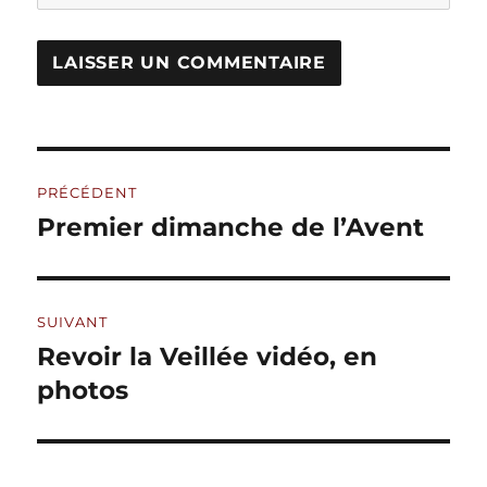
A
L
T
Navigation
E
R
PRÉCÉDENT
de
N
Premier dimanche de l’Avent
Publication
A
précédente :
l’article
T
I
V
SUIVANT
E
:
Revoir la Veillée vidéo, en
Publication
suivante :
photos