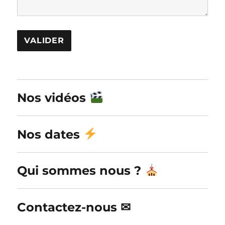
A
l
Nos vidéos
t
e
r
Nos dates
n
a
Qui sommes nous ?
t
i
v
Contactez-nous ✉
e