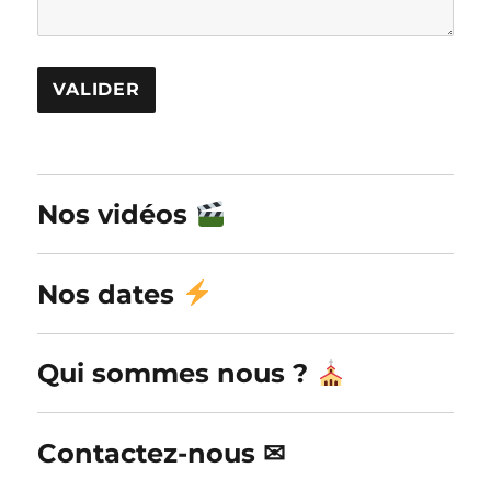
A
l
Nos vidéos
t
e
r
Nos dates
n
a
Qui sommes nous ?
t
i
v
Contactez-nous ✉
e