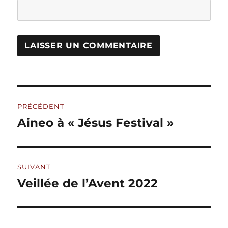
A
L
T
Navigation
E
R
PRÉCÉDENT
de
N
Aineo à « Jésus Festival »
Publication
A
précédente :
l’article
T
I
V
SUIVANT
E
:
Veillée de l’Avent 2022
Publication
suivante :