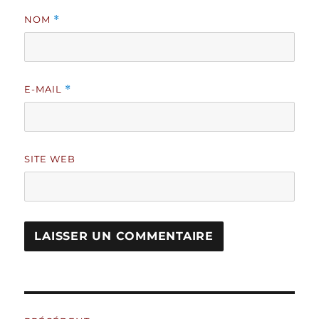
NOM
*
E-MAIL
*
SITE WEB
A
L
T
Navigation
E
R