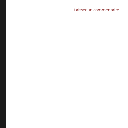
sur
Laisser un commentaire
Veill
#7