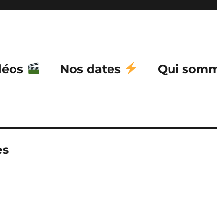
déos
Nos dates
Qui somm
es