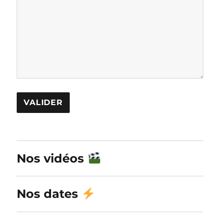
A
l
Nos vidéos
t
e
r
Nos dates
n
a