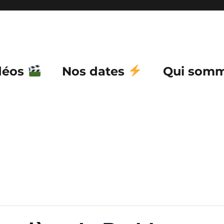
déos
Nos dates
Qui somm